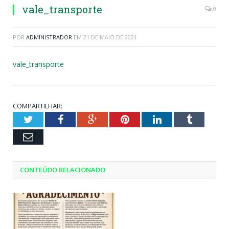
vale_transporte
0
POR
ADMINISTRADOR
EM
21 DE MAIO DE 2021
vale_transporte
COMPARTILHAR:
Twitter
Facebook
Google+
Pinterest
LinkedIn
Tumblr
Email
CONTEÚDO RELACIONADO