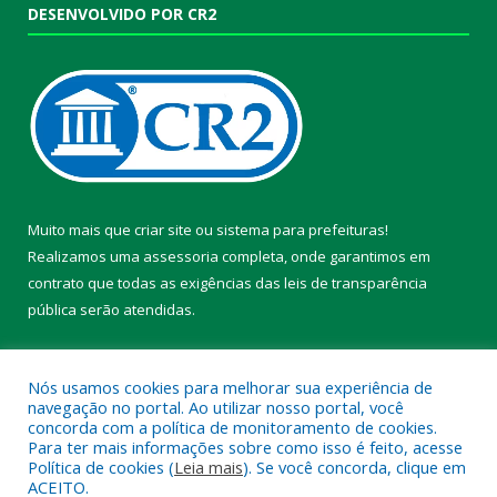
DESENVOLVIDO POR CR2
Muito mais que
criar site
ou
sistema para prefeituras
!
Realizamos uma
assessoria
completa, onde garantimos em
contrato que todas as exigências das
leis de transparência
pública
serão atendidas.
Conheça o
PNTP
e o
Radar da Transparência Pública
Nós usamos cookies para melhorar sua experiência de
navegação no portal. Ao utilizar nosso portal, você
concorda com a política de monitoramento de cookies.
Para ter mais informações sobre como isso é feito, acesse
Política de cookies (
Leia mais
). Se você concorda, clique em
Todos os direitos reservados a Prefeitura Municipal de Chaves.
ACEITO.