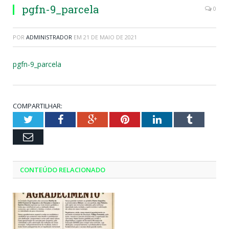
pgfn-9_parcela
0
POR
ADMINISTRADOR
EM
21 DE MAIO DE 2021
pgfn-9_parcela
COMPARTILHAR:
Twitter
Facebook
Google+
Pinterest
LinkedIn
Tumblr
Email
CONTEÚDO RELACIONADO