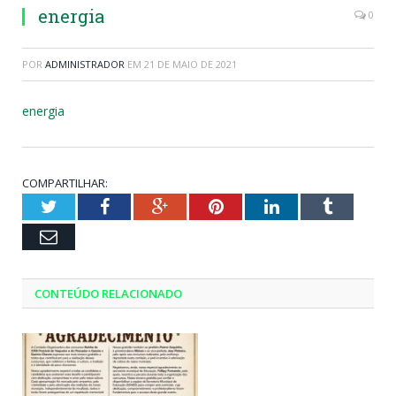
energia
0
POR
ADMINISTRADOR
EM
21 DE MAIO DE 2021
energia
COMPARTILHAR:
Twitter
Facebook
Google+
Pinterest
LinkedIn
Tumblr
Email
CONTEÚDO RELACIONADO