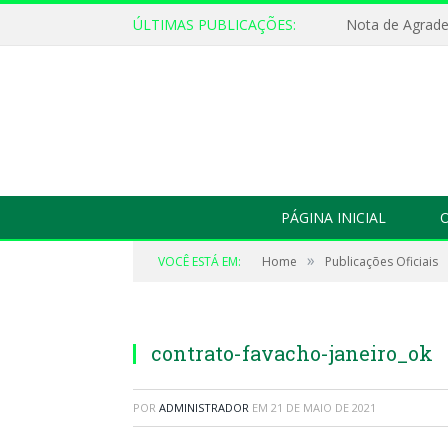
ÚLTIMAS PUBLICAÇÕES:
Nota de Agrad
PÁGINA INICIAL
O
»
VOCÊ ESTÁ EM:
Home
Publicações Oficiais
contrato-favacho-janeiro_ok
POR
ADMINISTRADOR
EM
21 DE MAIO DE 2021