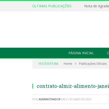
ÚLTIMAS PUBLICAÇÕES:
Nota de Agrad
PÁGINA INICIAL
O
»
VOCÊ ESTÁ EM:
Home
Publicações Oficiais
contrato-almir-alimento-jane
POR
ADMINISTRADOR
EM
21 DE MAIO DE 2021