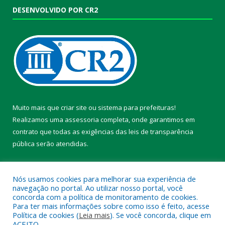
DESENVOLVIDO POR CR2
Muito mais que
criar site
ou
sistema para prefeituras
!
Realizamos uma
assessoria
completa, onde garantimos em
contrato que todas as exigências das
leis de transparência
pública
serão atendidas.
Conheça o
PNTP
e o
Radar da Transparência Pública
Nós usamos cookies para melhorar sua experiência de
navegação no portal. Ao utilizar nosso portal, você
concorda com a política de monitoramento de cookies.
Para ter mais informações sobre como isso é feito, acesse
Política de cookies (
Leia mais
). Se você concorda, clique em
Todos os direitos reservados a Prefeitura Municipal de Chaves.
ACEITO.