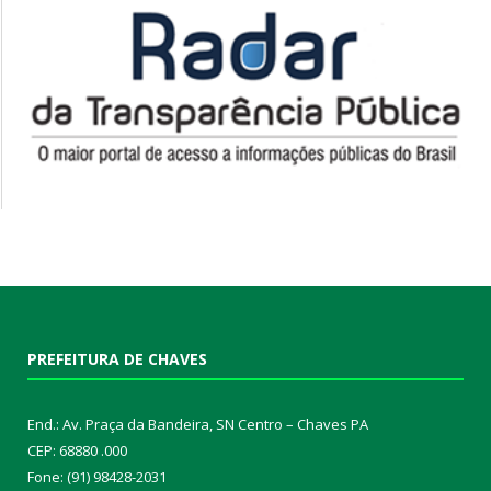
PREFEITURA DE CHAVES
End.: Av. Praça da Bandeira, SN Centro – Chaves PA
CEP: 68880 .000
Fone: (91) 98428-2031