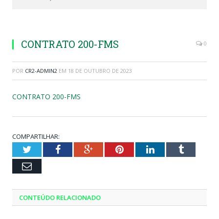
CONTRATO 200-FMS
0
POR
CR2-ADMIN2
EM
18 DE OUTUBRO DE 2023
CONTRATO 200-FMS
COMPARTILHAR:
Twitter
Facebook
Google+
Pinterest
LinkedIn
Tumblr
Email
CONTEÚDO RELACIONADO