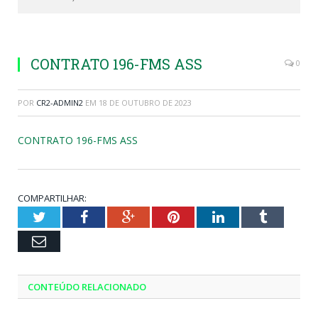
CONTRATO 196-FMS ASS
0
POR
CR2-ADMIN2
EM
18 DE OUTUBRO DE 2023
CONTRATO 196-FMS ASS
COMPARTILHAR:
Twitter
Facebook
Google+
Pinterest
LinkedIn
Tumblr
Email
CONTEÚDO RELACIONADO