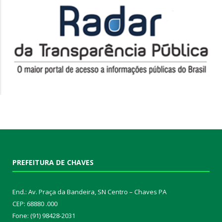
PREFEITURA DE CHAVES
End.: Av. Praça da Bandeira, SN Centro – Chaves PA
CEP: 68880 .000
Fone: (91) 98428-2031