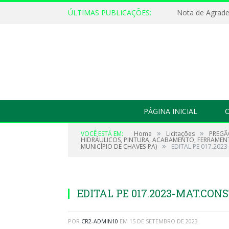
ÚLTIMAS PUBLICAÇÕES:
Nota de Agrad
PÁGINA INICIAL
O
»
»
VOCÊ ESTÁ EM:
Home
Licitações
PREGÃ
HIDRÁULICOS, PINTURA, ACABAMENTO, FERRAMENT
»
MUNICÍPIO DE CHAVES-PA)
EDITAL PE 017.20
EDITAL PE 017.2023-MAT.CO
POR
CR2-ADMIN10
EM
15 DE SETEMBRO DE 2023