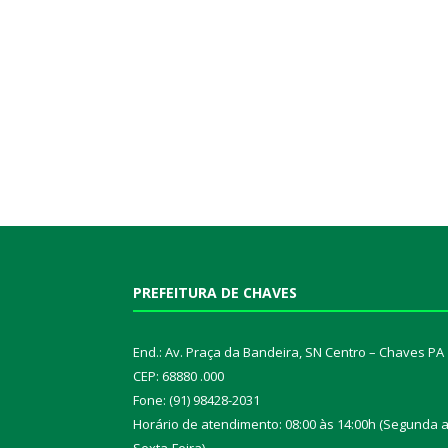
PREFEITURA DE CHAVES
End.: Av. Praça da Bandeira, SN Centro – Chaves PA
CEP: 68880 .000
Fone: (91) 98428-2031
Horário de atendimento: 08:00 às 14:00h (Segunda 