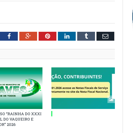
tter
Facebook
Google+
Pinterest
LinkedIn
Tumblr
Email
SO “RAINHA DO XXXI
L DO VAQUEIRO E
R” 2026