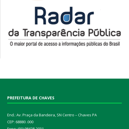
PREFEITURA DE CHAVES
End.: Av. Praça da Bandeira, SN Centro – Chaves PA
CEP: 68880 .000
Fone: (91) 98428-2031