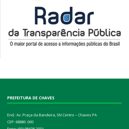
PREFEITURA DE CHAVES
End.: Av. Praça da Bandeira, SN Centro – Chaves PA
CEP: 68880 .000
Fone: (91) 98428-2031