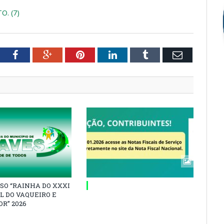
. (7)
tter
Facebook
Google+
Pinterest
LinkedIn
Tumblr
Email
SO “RAINHA DO XXXI
L DO VAQUEIRO E
R” 2026