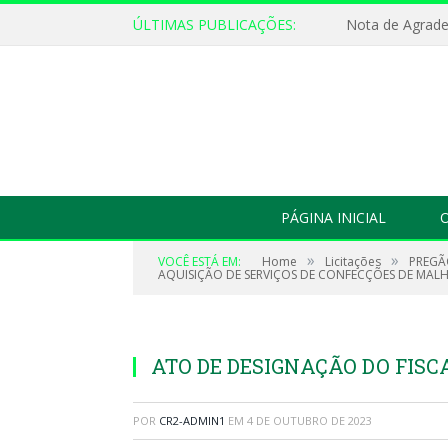
ÚLTIMAS PUBLICAÇÕES:
Nota de Agrad
PÁGINA INICIAL
O
»
»
VOCÊ ESTÁ EM:
Home
Licitações
PREGÃ
AQUISIÇÃO DE SERVIÇOS DE CONFECÇÕES DE MALHA
ATO DE DESIGNAÇÃO DO FISCA
POR
CR2-ADMIN1
EM
4 DE OUTUBRO DE 2023