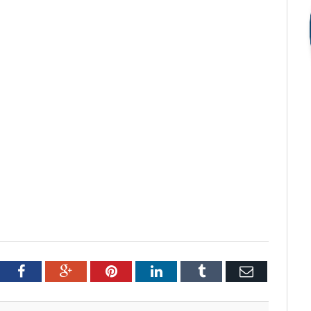
tter
Facebook
Google+
Pinterest
LinkedIn
Tumblr
Email