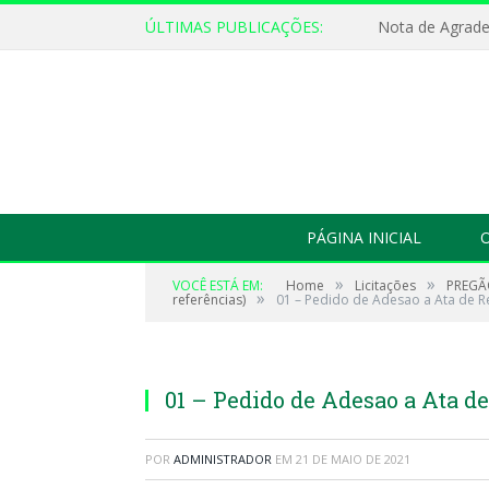
ÚLTIMAS PUBLICAÇÕES:
Nota de Agrad
PÁGINA INICIAL
O
»
»
VOCÊ ESTÁ EM:
Home
Licitações
PREGÃO
»
referências)
01 – Pedido de Adesao a Ata de R
01 – Pedido de Adesao a Ata de
POR
ADMINISTRADOR
EM
21 DE MAIO DE 2021