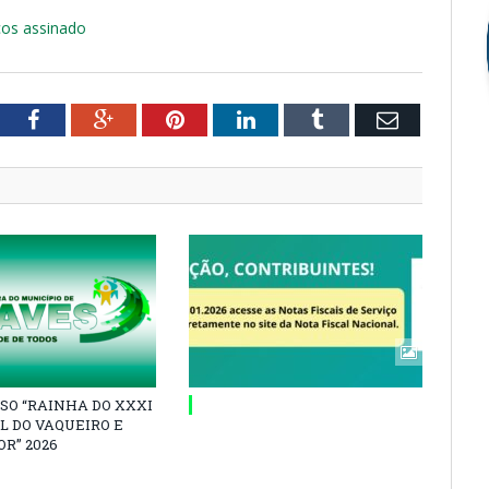
cos assinado
tter
Facebook
Google+
Pinterest
LinkedIn
Tumblr
Email
SO “RAINHA DO XXXI
L DO VAQUEIRO E
R” 2026