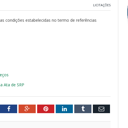
LICITAÇÕES
 nas condições estabelecidas no termo de referências
reços
da Ata de SRP
tter
Facebook
Google+
Pinterest
LinkedIn
Tumblr
Email