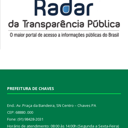
PREFEITURA DE CHAVES
End.: Av. Praça da Bandeira, SN Centro – Chaves PA
CEP: 68880 .000
Fone: (91) 98428-2031
Horário de atendimento: 08:00 às 14:00h (Segunda a Sexta-Feira)