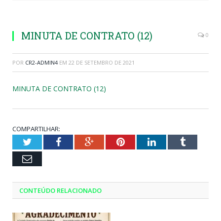
MINUTA DE CONTRATO (12)
0
POR
CR2-ADMIN4
EM
22 DE SETEMBRO DE 2021
MINUTA DE CONTRATO (12)
COMPARTILHAR:
Twitter
Facebook
Google+
Pinterest
LinkedIn
Tumblr
Email
CONTEÚDO RELACIONADO