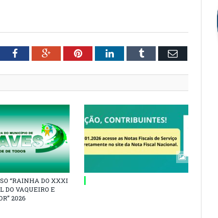
tter
Facebook
Google+
Pinterest
LinkedIn
Tumblr
Email
SO “RAINHA DO XXXI
L DO VAQUEIRO E
R” 2026