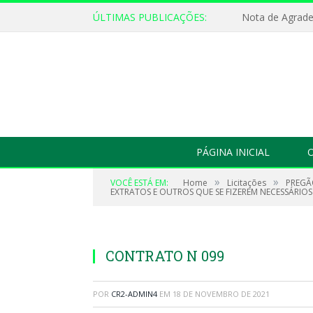
ÚLTIMAS PUBLICAÇÕES:
Nota de Agrad
PÁGINA INICIAL
O
»
»
VOCÊ ESTÁ EM:
Home
Licitações
PREGÃ
EXTRATOS E OUTROS QUE SE FIZEREM NECESSÁRIOS
CONTRATO N 099
POR
CR2-ADMIN4
EM
18 DE NOVEMBRO DE 2021