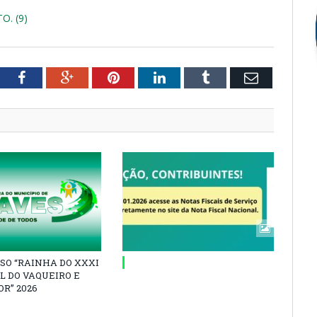
. (9)
tter
Facebook
Google+
Pinterest
LinkedIn
Tumblr
Email
SO “RAINHA DO XXXI
L DO VAQUEIRO E
R” 2026