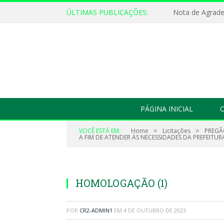
ÚLTIMAS PUBLICAÇÕES:
Nota de Agrad
PÁGINA INICIAL
O
»
»
VOCÊ ESTÁ EM:
Home
Licitações
PREGÃ
A FIM DE ATENDER ÀS NECESSIDADES DA PREFEITUR
HOMOLOGAÇÃO (1)
POR
CR2-ADMIN1
EM
4 DE OUTUBRO DE 2023