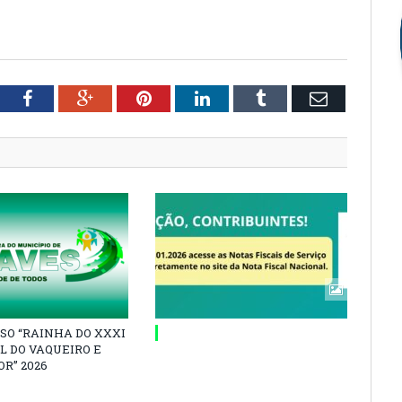
tter
Facebook
Google+
Pinterest
LinkedIn
Tumblr
Email
SO “RAINHA DO XXXI
L DO VAQUEIRO E
R” 2026