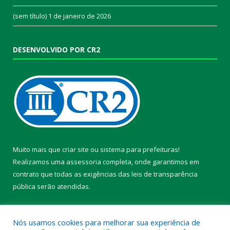
(sem título)
1 de janeiro de 2026
DESENVOLVIDO POR CR2
Muito mais que
criar site
ou
sistema para prefeituras
!
Realizamos uma
assessoria
completa, onde garantimos em
contrato que todas as exigências das
leis de transparência
pública
serão atendidas.
Conheça o
PNTP
e o
Radar da Transparência Pública
Nós usamos cookies para melhorar sua experiência de