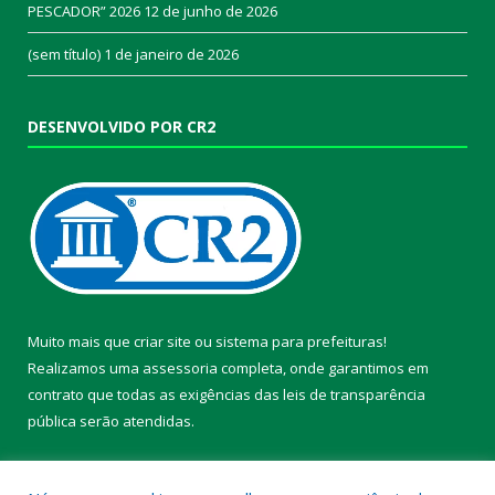
PESCADOR” 2026
12 de junho de 2026
(sem título)
1 de janeiro de 2026
DESENVOLVIDO POR CR2
Muito mais que
criar site
ou
sistema para prefeituras
!
Realizamos uma
assessoria
completa, onde garantimos em
contrato que todas as exigências das
leis de transparência
pública
serão atendidas.
Conheça o
PNTP
e o
Radar da Transparência Pública