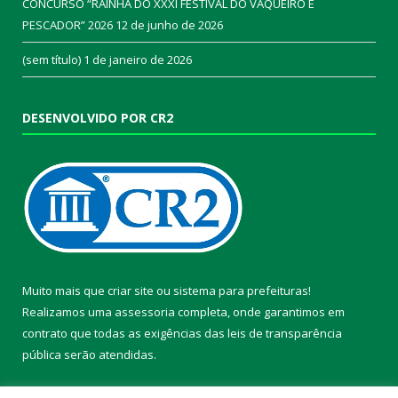
CONCURSO “RAINHA DO XXXI FESTIVAL DO VAQUEIRO E
PESCADOR” 2026
12 de junho de 2026
(sem título)
1 de janeiro de 2026
DESENVOLVIDO POR CR2
Muito mais que
criar site
ou
sistema para prefeituras
!
Realizamos uma
assessoria
completa, onde garantimos em
contrato que todas as exigências das
leis de transparência
pública
serão atendidas.
Conheça o
PNTP
e o
Radar da Transparência Pública