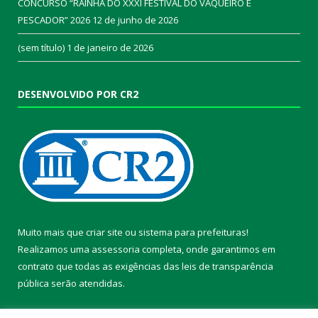
CONCURSO “RAINHA DO XXXI FESTIVAL DO VAQUEIRO E
PESCADOR” 2026
12 de junho de 2026
(sem título)
1 de janeiro de 2026
DESENVOLVIDO POR CR2
Muito mais que
criar site
ou
sistema para prefeituras
!
Realizamos uma
assessoria
completa, onde garantimos em
contrato que todas as exigências das
leis de transparência
pública
serão atendidas.
Conheça o
PNTP
e o
Radar da Transparência Pública