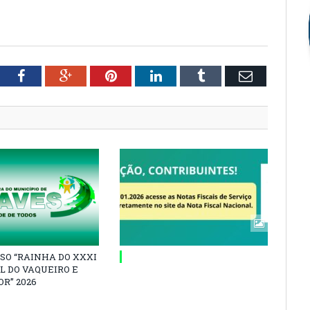
tter
Facebook
Google+
Pinterest
LinkedIn
Tumblr
Email
SO “RAINHA DO XXXI
L DO VAQUEIRO E
R” 2026