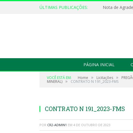
ÚLTIMAS PUBLICAÇÕES:
Nota de Agrad
PÁGINA INICIAL
O
»
»
VOCÊ ESTÁ EM:
Home
Licitações
PREGÃO
»
MINERAL)
CONTRATO N 191_2023-FMS
CONTRATO N 191_2023-FMS
POR
CR2-ADMIN1
EM
4 DE OUTUBRO DE 2023