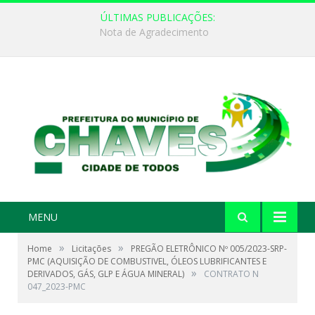
ÚLTIMAS PUBLICAÇÕES:
CONCURSO “RAINHA DO XXXI FESTIVAL DO VAQUEIRO E PESCADOR” 2026
MENU
»
»
Home
Licitações
PREGÃO ELETRÔNICO Nº 005/2023-SRP-
PMC (AQUISIÇÃO DE COMBUSTIVEL, ÓLEOS LUBRIFICANTES E
»
DERIVADOS, GÁS, GLP E ÁGUA MINERAL)
CONTRATO N
047_2023-PMC