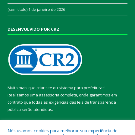
(sem título)
1 de janeiro de 2026
DESENVOLVIDO POR CR2
Muito mais que
criar site
ou
sistema para prefeituras
!
Realizamos uma
assessoria
completa, onde garantimos em
contrato que todas as exigências das
leis de transparência
pública
serão atendidas.
Conheça o
PNTP
e o
Radar da Transparência Pública
Nós usamos cookies para melhorar sua experiência de