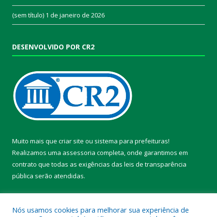
(sem título)
1 de janeiro de 2026
DESENVOLVIDO POR CR2
Muito mais que
criar site
ou
sistema para prefeituras
!
Realizamos uma
assessoria
completa, onde garantimos em
contrato que todas as exigências das
leis de transparência
pública
serão atendidas.
Conheça o
PNTP
e o
Radar da Transparência Pública
Nós usamos cookies para melhorar sua experiência de