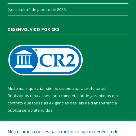
(sem título)
1 de janeiro de 2026
DESENVOLVIDO POR CR2
Muito mais que
criar site
ou
sistema para prefeituras
!
Realizamos uma
assessoria
completa, onde garantimos em
contrato que todas as exigências das
leis de transparência
pública
serão atendidas.
Conheça o
PNTP
e o
Radar da Transparência Pública
Nós usamos cookies para melhorar sua experiência de