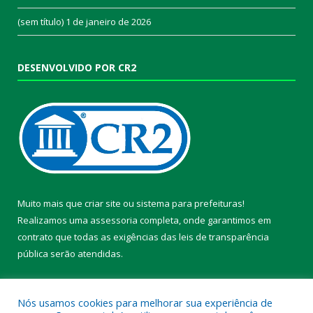
(sem título)
1 de janeiro de 2026
DESENVOLVIDO POR CR2
Muito mais que
criar site
ou
sistema para prefeituras
!
Realizamos uma
assessoria
completa, onde garantimos em
contrato que todas as exigências das
leis de transparência
pública
serão atendidas.
Conheça o
PNTP
e o
Radar da Transparência Pública
Nós usamos cookies para melhorar sua experiência de