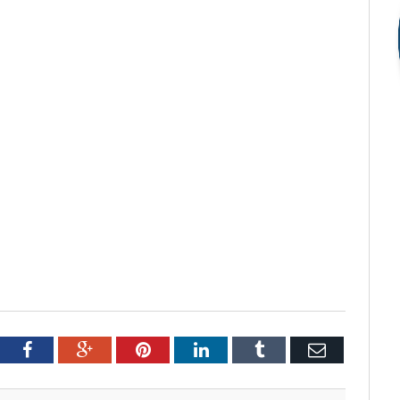
tter
Facebook
Google+
Pinterest
LinkedIn
Tumblr
Email