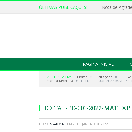
ÚLTIMAS PUBLICAÇÕES:
Nota de Agrad
PÁGINA INICIAL
O
»
»
VOCÊ ESTÁ EM:
Home
Licitações
PREGÃO
»
SOB DEMANDA)
EDITAL-PE-001-2022-MAT.EXPE
EDITAL-PE-001-2022-MAT.EXP
POR
CR2-ADMIN5
EM
26 DE JANEIRO DE 2022