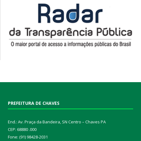
PREFEITURA DE CHAVES
End.: Av. Praça da Bandeira, SN Centro – Chaves PA
CEP: 68880 .000
Fone: (91) 98428-2031