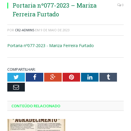
Portaria nº077-2023 – Mariza
0
Ferreira Furtado
POR
CR2-ADMIN5
EM
9 DE MAIO DE 2023
Portaria nº077-2023 - Mariza Ferreira Furtado
COMPARTILHAR:
Twitter
Facebook
Google+
Pinterest
LinkedIn
Tumblr
Email
CONTEÚDO RELACIONADO