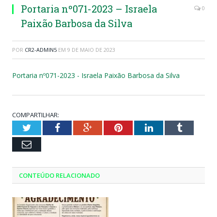
Portaria nº071-2023 – Israela
0
Paixão Barbosa da Silva
POR
CR2-ADMIN5
EM
9 DE MAIO DE 2023
Portaria nº071-2023 - Israela Paixão Barbosa da Silva
COMPARTILHAR:
Twitter
Facebook
Google+
Pinterest
LinkedIn
Tumblr
Email
CONTEÚDO RELACIONADO