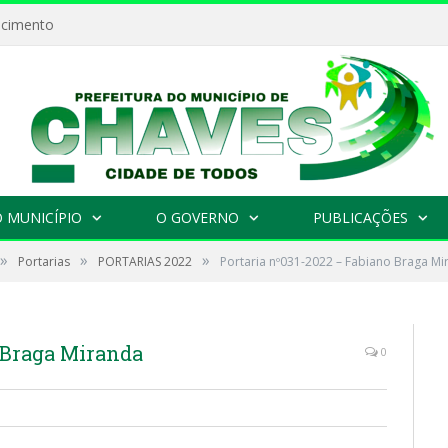
ecimento
 MUNICÍPIO
O GOVERNO
PUBLICAÇÕES
»
»
»
Portarias
PORTARIAS 2022
Portaria nº031-2022 – Fabiano Braga Mi
 Braga Miranda
0