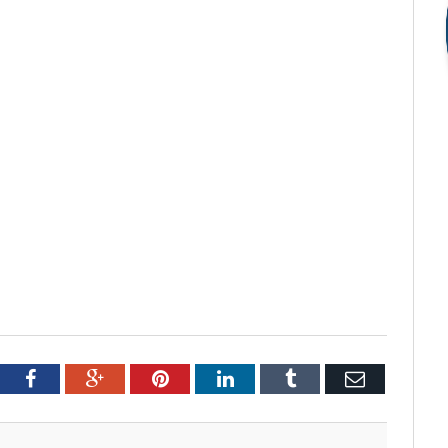
tter
Facebook
Google+
Pinterest
LinkedIn
Tumblr
Email