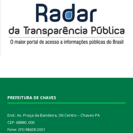
PREFEITURA DE CHAVES
End.: Av. Praça da Bandeira, SN Centro – Chaves PA
CEP: 68880 .000
Fone: (91) 98428-2031