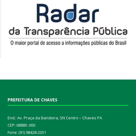
PREFEITURA DE CHAVES
End.: Av. Praça da Bandeira, SN Centro – Chaves PA
CEP: 68880 .000
Fone: (91) 98428-2031