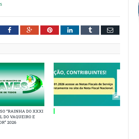
es
tter
Facebook
Google+
Pinterest
LinkedIn
Tumblr
Email
SO “RAINHA DO XXXI
L DO VAQUEIRO E
R” 2026