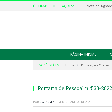
ÚLTIMAS PUBLICAÇÕES:
Nota de Agrad
PÁGINA INICIAL
O
»
VOCÊ ESTÁ EM:
Home
Publicações Oficiais
Portaria de Pessoal nº533-202
POR
CR2-ADMIN5
EM
10 DE JANEIRO DE 2023