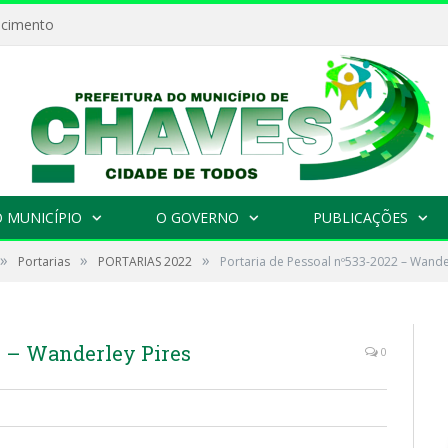
ecimento
 MUNICÍPIO
O GOVERNO
PUBLICAÇÕES
»
»
»
Portarias
PORTARIAS 2022
Portaria de Pessoal nº533-2022 – Wande
2 – Wanderley Pires
0