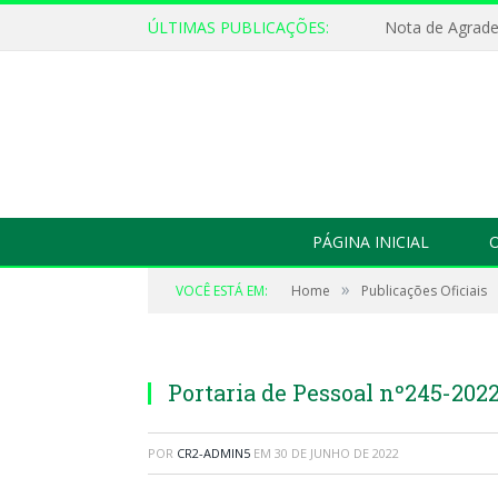
ÚLTIMAS PUBLICAÇÕES:
Nota de Agrad
PÁGINA INICIAL
O
»
VOCÊ ESTÁ EM:
Home
Publicações Oficiais
Portaria de Pessoal nº245-20
POR
CR2-ADMIN5
EM
30 DE JUNHO DE 2022