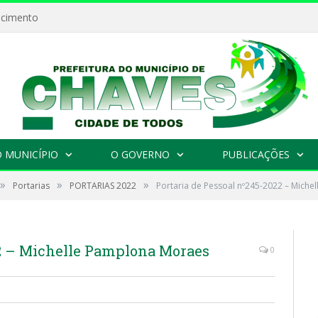
ecimento
 MUNICÍPIO
O GOVERNO
PUBLICAÇÕES
»
»
»
Portarias
PORTARIAS 2022
Portaria de Pessoal nº245-2022 – Mich
22 – Michelle Pamplona Moraes
0