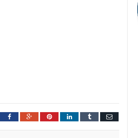
tter
Facebook
Google+
Pinterest
LinkedIn
Tumblr
Email