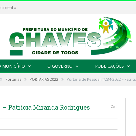
ecimento
 MUNICÍPIO
O GOVERNO
PUBLICAÇÕES
»
»
»
Portarias
PORTARIAS 2022
Portaria de Pessoal nº234-2022 – Patríc
2 – Patrícia Miranda Rodrigues
0