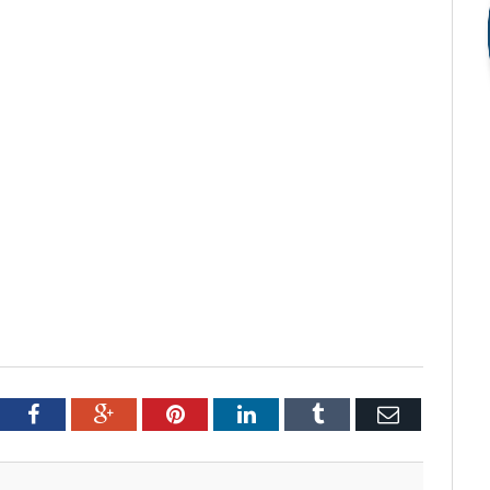
tter
Facebook
Google+
Pinterest
LinkedIn
Tumblr
Email