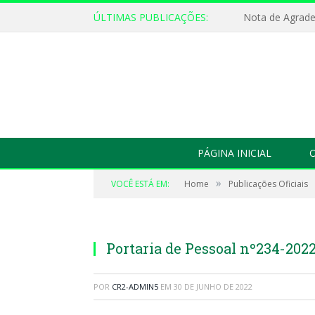
ÚLTIMAS PUBLICAÇÕES:
Nota de Agrad
PÁGINA INICIAL
O
»
VOCÊ ESTÁ EM:
Home
Publicações Oficiais
Portaria de Pessoal nº234-202
POR
CR2-ADMIN5
EM
30 DE JUNHO DE 2022