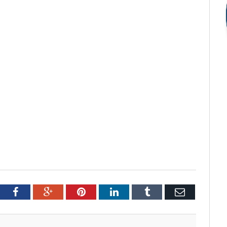
tter
Facebook
Google+
Pinterest
LinkedIn
Tumblr
Email