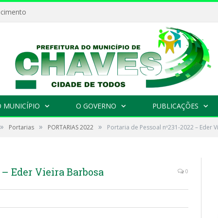
ecimento
 MUNICÍPIO
O GOVERNO
PUBLICAÇÕES
»
»
»
Portarias
PORTARIAS 2022
Portaria de Pessoal nº231-2022 – Eder V
 – Eder Vieira Barbosa
0