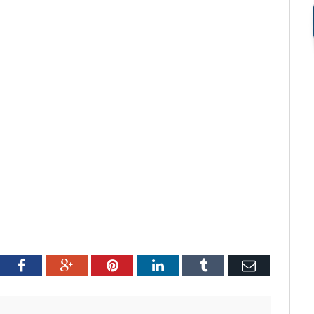
tter
Facebook
Google+
Pinterest
LinkedIn
Tumblr
Email