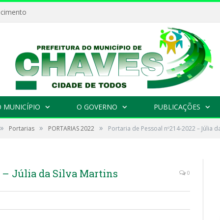
ecimento
 MUNICÍPIO
O GOVERNO
PUBLICAÇÕES
»
»
»
Portarias
PORTARIAS 2022
Portaria de Pessoal nº214-2022 – Júlia da
 – Júlia da Silva Martins
0