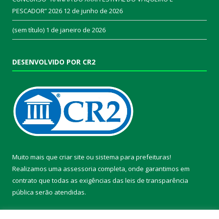
PESCADOR” 2026
12 de junho de 2026
(sem título)
1 de janeiro de 2026
DESENVOLVIDO POR CR2
Muito mais que
criar site
ou
sistema para prefeituras
!
Realizamos uma
assessoria
completa, onde garantimos em
contrato que todas as exigências das
leis de transparência
pública
serão atendidas.
Conheça o
PNTP
e o
Radar da Transparência Pública