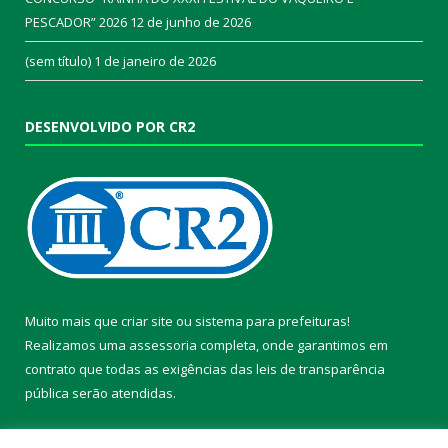
PESCADOR” 2026
12 de junho de 2026
(sem título)
1 de janeiro de 2026
DESENVOLVIDO POR CR2
Muito mais que
criar site
ou
sistema para prefeituras
!
Realizamos uma
assessoria
completa, onde garantimos em
contrato que todas as exigências das
leis de transparência
pública
serão atendidas.
Conheça o
PNTP
e o
Radar da Transparência Pública