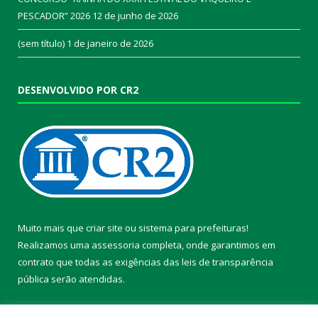
PESCADOR” 2026
12 de junho de 2026
(sem título)
1 de janeiro de 2026
DESENVOLVIDO POR CR2
Muito mais que
criar site
ou
sistema para prefeituras
!
Realizamos uma
assessoria
completa, onde garantimos em
contrato que todas as exigências das
leis de transparência
pública
serão atendidas.
Conheça o
PNTP
e o
Radar da Transparência Pública