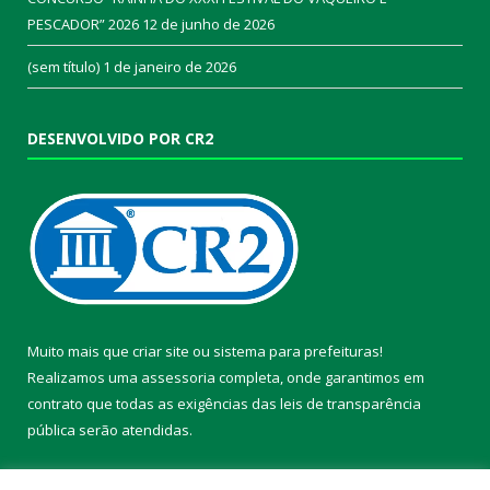
PESCADOR” 2026
12 de junho de 2026
(sem título)
1 de janeiro de 2026
DESENVOLVIDO POR CR2
Muito mais que
criar site
ou
sistema para prefeituras
!
Realizamos uma
assessoria
completa, onde garantimos em
contrato que todas as exigências das
leis de transparência
pública
serão atendidas.
Conheça o
PNTP
e o
Radar da Transparência Pública