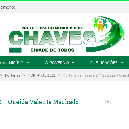
ecimento
 MUNICÍPIO
O GOVERNO
PUBLICAÇÕES
»
»
»
Portarias
PORTARIAS 2022
Portaria de Pessoal nº 120-2022 – Onei
22 – Oneida Valente Machado
0