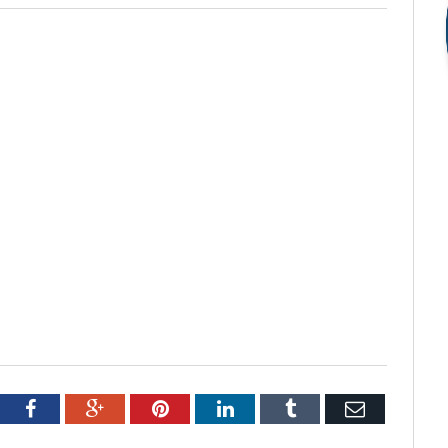
tter
Facebook
Google+
Pinterest
LinkedIn
Tumblr
Email