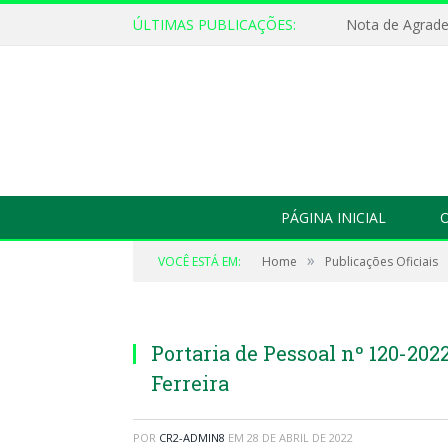
ÚLTIMAS PUBLICAÇÕES:
Nota de Agrad
PÁGINA INICIAL
O
»
VOCÊ ESTÁ EM:
Home
Publicações Oficiais
Portaria de Pessoal nº 120-20
Ferreira
POR
CR2-ADMIN8
EM
28 DE ABRIL DE 2022