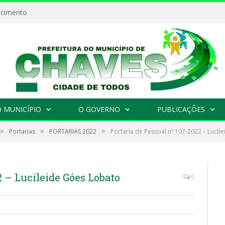
ecimento
 MUNICÍPIO
O GOVERNO
PUBLICAÇÕES
»
»
»
Portarias
PORTARIAS 2022
Portaria de Pessoal nº 107-2022 – Lucil
2 – Lucileide Góes Lobato
0