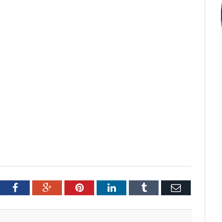
tter
Facebook
Google+
Pinterest
LinkedIn
Tumblr
Email