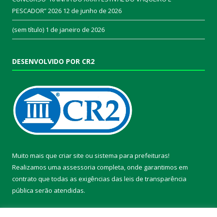
PESCADOR” 2026
12 de junho de 2026
(sem título)
1 de janeiro de 2026
DESENVOLVIDO POR CR2
Muito mais que
criar site
ou
sistema para prefeituras
!
Realizamos uma
assessoria
completa, onde garantimos em
contrato que todas as exigências das
leis de transparência
pública
serão atendidas.
Conheça o
PNTP
e o
Radar da Transparência Pública