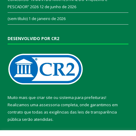
PESCADOR” 2026
12 de junho de 2026
(sem título)
1 de janeiro de 2026
DESENVOLVIDO POR CR2
Muito mais que
criar site
ou
sistema para prefeituras
!
Realizamos uma
assessoria
completa, onde garantimos em
contrato que todas as exigências das
leis de transparência
pública
serão atendidas.
Conheça o
PNTP
e o
Radar da Transparência Pública